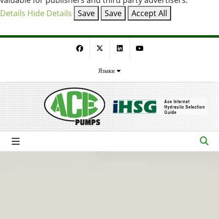
valuable for publishers and third party advertisers.
Details
Hide Details
Save
Save
Accept All
Facebook
Twitter
LinkedIn
YouTube
Языки